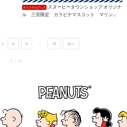
スヌーピータウンショップ オリジナ
オリジナルグッズ
ル 三宮限定 カラビナマスコット マリン...
3
4
5
…
15
次へ
3 / 15