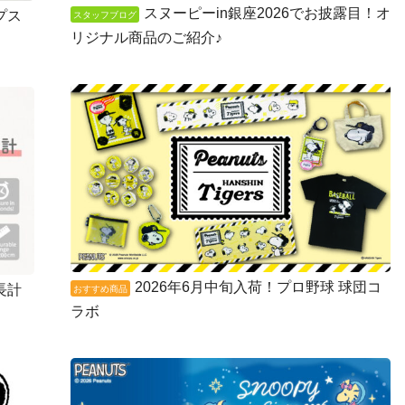
スヌーピーin銀座2026でお披露目！オ
プス
スタッフブログ
リジナル商品のご紹介♪
2026年6月中旬入荷！プロ野球 球団コ
長計
おすすめ商品
ラボ