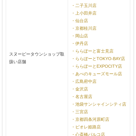
・二子玉川店
・上小田井店
・仙台店
・京都桂川店
・岡山店
・伊丹店
・ららぽーと富士見店
スヌーピータウンショップ取
・ららぽーとTOKYO-BAY店
扱い店舗
・ららぽーとEXPOCITY店
・あべのキューズモール店
・広島府中店
・金沢店
・名古屋店
・池袋サンシャインシティ店
・三宮店
・京都四条河原町店
・ピオレ姫路店
・心斎橋パルコ店