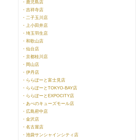
・鹿児島店
・吉祥寺店
・二子玉川店
・上小田井店
・埼玉羽生店
・和歌山店
・仙台店
・京都桂川店
・岡山店
・伊丹店
・ららぽーと富士見店
・ららぽーとTOKYO-BAY店
・ららぽーとEXPOCITY店
・あべのキューズモール店
・広島府中店
・金沢店
・名古屋店
・池袋サンシャインシティ店