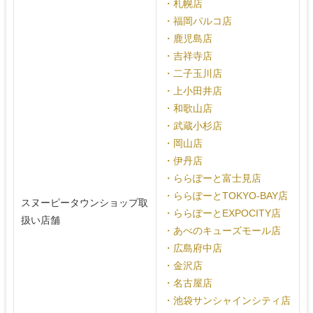
・札幌店
・福岡パルコ店
・鹿児島店
・吉祥寺店
・二子玉川店
・上小田井店
・和歌山店
・武蔵小杉店
・岡山店
・伊丹店
・ららぽーと富士見店
・ららぽーとTOKYO-BAY店
スヌーピータウンショップ取
・ららぽーとEXPOCITY店
扱い店舗
・あべのキューズモール店
・広島府中店
・金沢店
・名古屋店
・池袋サンシャインシティ店