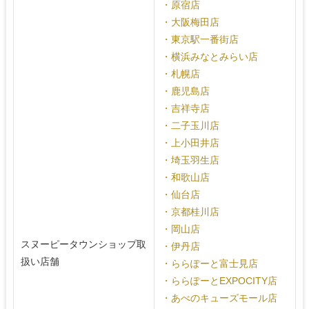
・原宿店
・大阪梅田店
・東京駅一番街店
・横浜みなとみらい店
・札幌店
・鹿児島店
・吉祥寺店
・二子玉川店
・上小田井店
・埼玉羽生店
・和歌山店
・仙台店
・京都桂川店
・岡山店
スヌーピータウンショップ取
・伊丹店
扱い店舗
・ららぽーと富士見店
・ららぽーとEXPOCITY店
・あべのキューズモール店