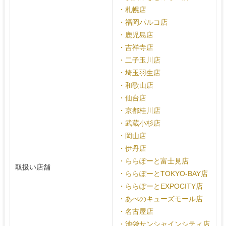
・札幌店
・福岡パルコ店
・鹿児島店
・吉祥寺店
・二子玉川店
・埼玉羽生店
・和歌山店
・仙台店
・京都桂川店
・武蔵小杉店
・岡山店
・伊丹店
・ららぽーと富士見店
取扱い店舗
・ららぽーとTOKYO-BAY店
・ららぽーとEXPOCITY店
・あべのキューズモール店
・名古屋店
・池袋サンシャインシティ店