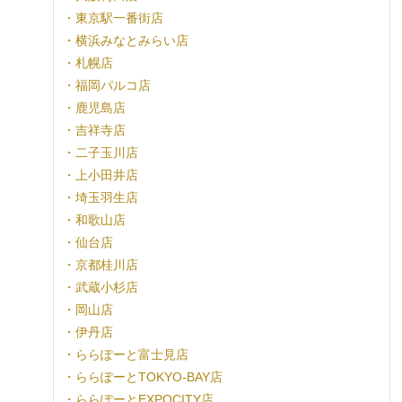
・東京駅一番街店
・横浜みなとみらい店
・札幌店
・福岡パルコ店
・鹿児島店
・吉祥寺店
・二子玉川店
・上小田井店
・埼玉羽生店
・和歌山店
・仙台店
・京都桂川店
・武蔵小杉店
・岡山店
・伊丹店
・ららぽーと富士見店
・ららぽーとTOKYO-BAY店
・ららぽーとEXPOCITY店