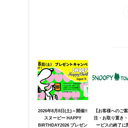
2026年8月8日(土)～開催!!
【お客様へのご
スヌーピー HAPPY
注・お取り置き
BIRTHDAY2026 プレゼン
ービスの終了に