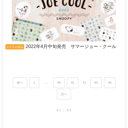
2022年4月中旬発売 サマージョー・クール
おすすめ商品
前へ
1
…
40
41
42
43
44
次へ
42 / 44