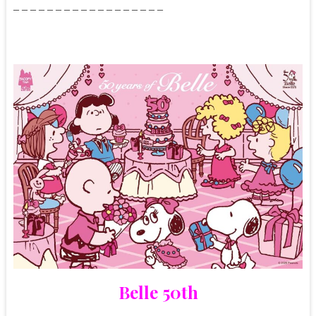
– – – – – – – – – – – – – – – – – –
Belle 50th