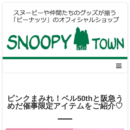
ピンクまみれ！ベル50thと阪急う
めだ催事限定アイテムをご紹介♡