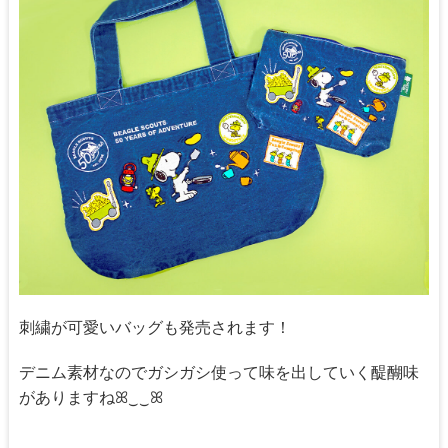
刺繍が可愛いバッグも発売されます！
デニム素材なのでガシガシ使って味を出していく醍醐味
がありますねꕤ‿‿ꕤ